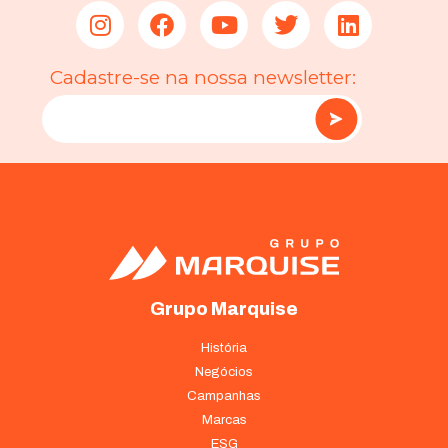
Cadastre-se na nossa newsletter:
Necessário
Grupo Marquise
Esses cookies
não são
opcionais. São
História
necessários
Negócios
para o
Campanhas
funcionamento
Marcas
do site.
ESG