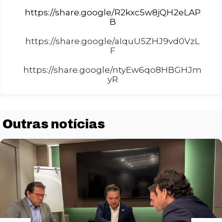
https://share.google/R2kxc5w8jQH2eLAP
B
https://share.google/aIquU5ZHJ9vd0VzL
F
https://share.google/ntyEw6qo8HBGHJm
yR
Outras notícias