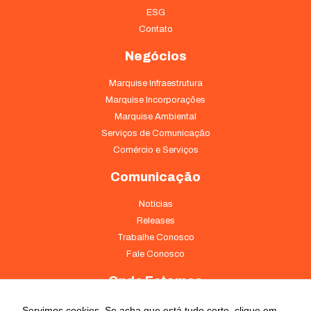
ESG
Contato
Negócios
Marquise Infraestrutura
Marquise Incorporações
Marquise Ambiental
Serviços de Comunicação
Comércio e Serviços
Comunicação
Notícias
Releases
Trabalhe Conosco
Fale Conosco
Onde Estamos
Av. Pontes Vieira, 1838 - Dionísio Torres Fortaleza - CE 60135-238
Servimos cookies. Se acha que está tudo certo, clique em