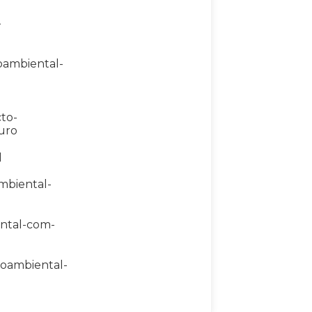
-
oambiental-
to-
uro
l
ambiental-
ental-com-
ioambiental-