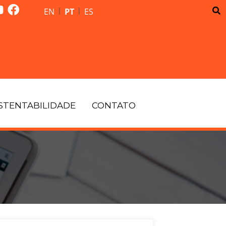
|
|
EN
PT
ES
STENTABILIDADE
CONTATO