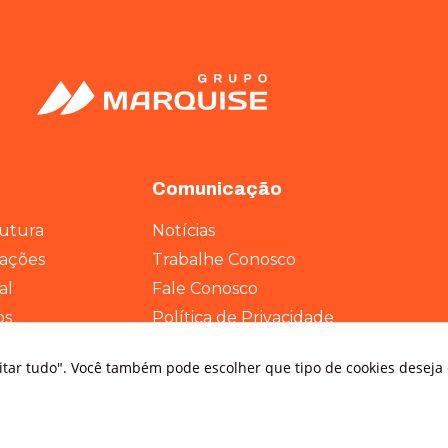
Estatísticas
Para que
possamos
melhorar a
funcionalidade
e a estrutura
do site, com
base em como
Comunicação
o site é usado.
rutura
Notícias
rações
Trabalhe Conosco
Experiência
Para que o
al
Fale Conosco
nosso site
os
Política de Privacidade
funcione o
melhor possível
durante a sua
eitar tudo". Você também pode escolher que tipo de cookies deseja
visita. Se você
recusar esses
cookies,
algumas