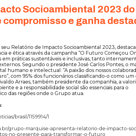
pacto Socioambiental 2023 d
te compromisso e ganha desta
seu Relatório de Impacto Socioambiental 2023, destac
cia e ética através da campanha “O Futuro Começou O
em práticas sustentáveis e inclusivas, tanto intername
xternos. Segundo o presidente José Carlos Pontes, o ma
ital humano e intelectual: “A paixão dos nossos colabora
uro”, com 95% dos funcionários classificando-o como um
Erivaldo Arraes, também presidente da companhia, a valor
iente e a responsabilidade social são essenciais para o
co das regiões onde o Grupo atua.
:
cias/brasil/1159914/1
om.br/grupo-marquise-apresenta-relatorio-de-impacto-so
os-no-presente-para-transformar-o-futuro