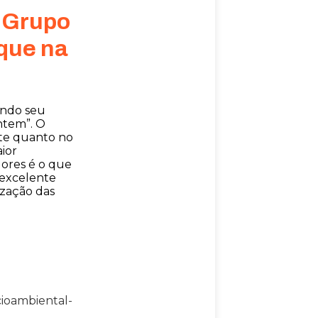
o Grupo
que na
ando seu
ntem”. O
nte quanto no
ior
dores é o que
 excelente
ização das
cioambiental-