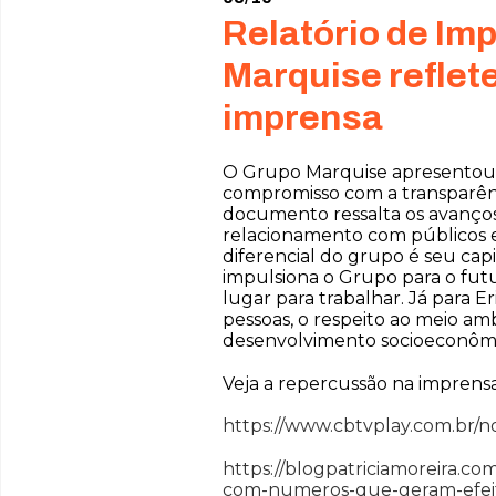
Relatório de Im
Marquise refle
imprensa
O Grupo Marquise apresentou 
compromisso com a transparên
documento ressalta os avanços 
relacionamento com públicos e
diferencial do grupo é seu cap
impulsiona o Grupo para o fut
lugar para trabalhar. Já para 
pessoas, o respeito ao meio amb
desenvolvimento socioeconômi
Veja a repercussão na imprensa
https://www.cbtvplay.com.br/noti
https://blogpatriciamoreira.c
com-numeros-que-geram-efeit