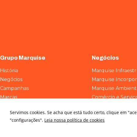
Grupo Marquise
Negócios
História
Marquise Infraest
Negócios
Marquise Incorpo
Campanhas
Marquise Ambient
Marcas
Comércio e Serviç
ESG
Servimos cookies. Se acha que está tudo certo, clique em "ac
Contato
"configurações".
Leia nossa política de cookies
Relatório de transparência e
igualdade salarial