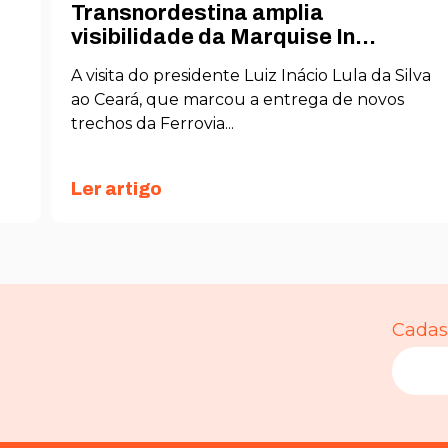
Transnordestina amplia
visibilidade da Marquise In...
A visita do presidente Luiz Inácio Lula da Silva
ao Ceará, que marcou a entrega de novos
trechos da Ferrovia...
Ler artigo
Necessário
Esses cookies
Cadast
não são
opcionais. São
necessários
para o
funcionamento
do site.