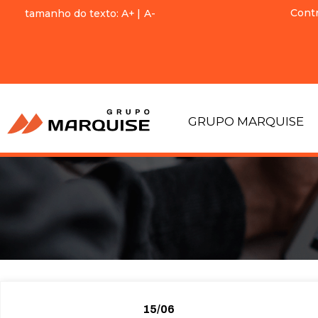
Cont
tamanho do texto:
A+
|
A-
GRUPO MARQUISE
15/06