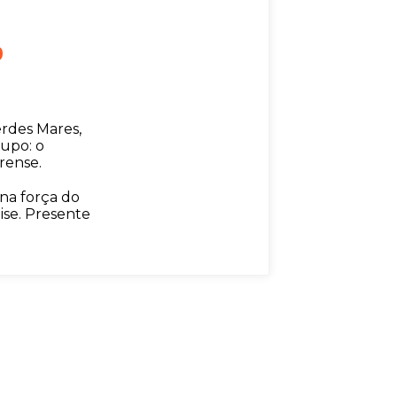
o
rdes Mares,
rupo: o
arense.
na força do
ise. Presente