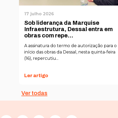
17 julho 2026
Sob liderança da Marquise
O
Infraestrutura, Dessal entra em
obras com repe...
nto
A assinatura do termo de autorização para o
s
início das obras da Dessal, nesta quinta-feira
(16), repercutiu...
Ler artigo
Ver todas