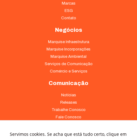
Marcas
ESG
Contato
Negócios
Marquise Infraestrutura
Marquise Incorporações
Marquise Ambiental
Serviços de Comunicação
Comércio e Serviços
Comunicação
Necessário
Esses cookies
Notícias
não são
Releases
opcionais. São
Trabalhe Conosco
necessários
Fale Conosco
para o
funcionamento
Onde Estamos
do site.
Servimos cookies. Se acha que está tudo certo, clique em