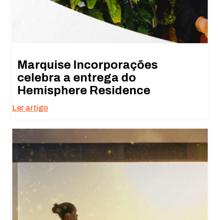
Marquise Incorporações
celebra a entrega do
Hemisphere Residence
Ler artigo
Necessário
Esses cookies
não são
opcionais. São
necessários
para o
funcionamento
do site.