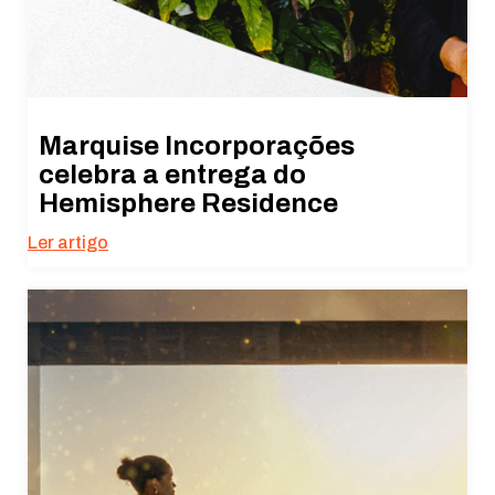
Marquise Incorporações
celebra a entrega do
Hemisphere Residence
Ler artigo
Necessário
Esses cookies
não são
opcionais. São
necessários
para o
funcionamento
do site.