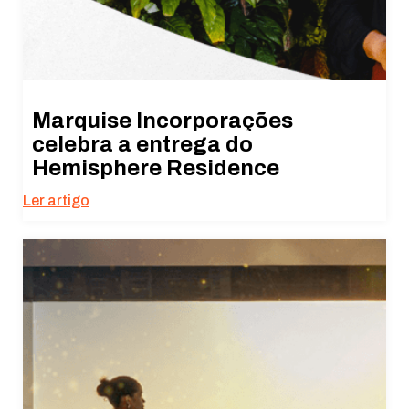
Marquise Incorporações
celebra a entrega do
Hemisphere Residence
Ler artigo
Necessário
Esses cookies
não são
opcionais. São
necessários
para o
funcionamento
do site.