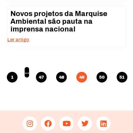
Novos projetos da Marquise
Ambiental são pauta na
imprensa nacional
Ler artigo
…
1
47
48
49
50
51