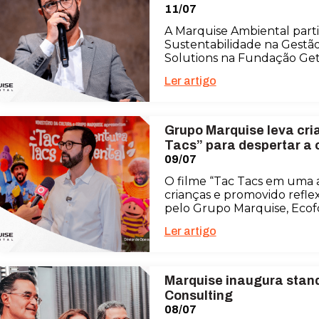
11/07
A Marquise Ambiental parti
Sustentabilidade na Gestã
Solutions na Fundação Getú
Ler artigo
Grupo Marquise leva cri
Tacs” para despertar a 
09/07
O filme “Tac Tacs em uma
crianças e promovido refle
pelo Grupo Marquise, Ecof
Ler artigo
Marquise inaugura stan
Consulting
08/07