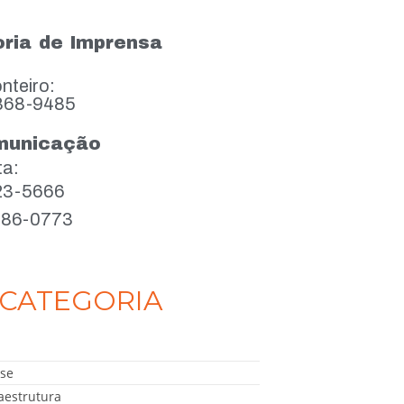
ria de Imprensa
nteiro:
868-9485
municação
ta:
923-5666
386-0773
CATEGORIA
se
aestrutura