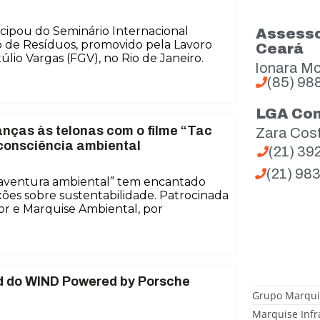
cipou do Seminário Internacional
Assesso
o de Resíduos, promovido pela Lavoro
Ceará
lio Vargas (FGV), no Rio de Janeiro.
Ionara Mo
(85) 98
LGA Co
anças às telonas com o filme “Tac
Zara Cos
consciência ambiental
(21) 3
(21) 98
 aventura ambiental” tem encantado
xões sobre sustentabilidade. Patrocinada
or e Marquise Ambiental, por
d do WIND Powered by Porsche
Grupo Marqui
Marquise Infr