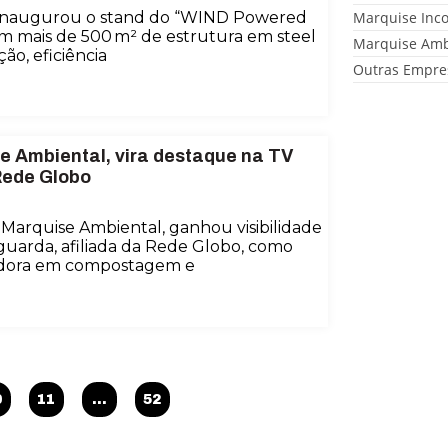
 inaugurou o stand do “WIND Powered
Marquise Inc
m mais de 500 m² de estrutura em steel
Marquise Amb
o, eficiência
Outras Empre
 Ambiental, vira destaque na TV
Rede Globo
Marquise Ambiental, ganhou visibilidade
arda, afiliada da Rede Globo, como
vadora em compostagem e
0
11
…
52