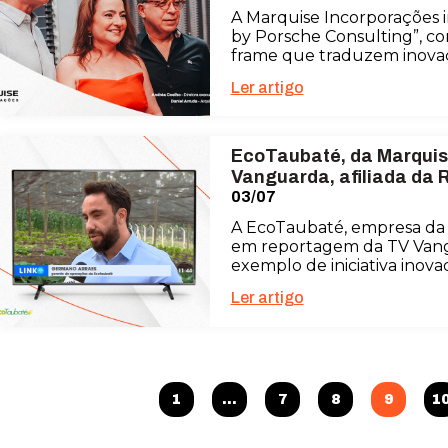
A Marquise Incorporações
by Porsche Consulting”, co
frame que traduzem inovaçã
Ler artigo
EcoTaubaté, da Marquise
Vanguarda, afiliada da 
03/07
A EcoTaubaté, empresa da 
em reportagem da TV Vangu
exemplo de iniciativa ino
Ler artigo
1
…
7
8
9
1