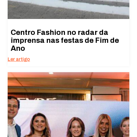
Centro Fashion no radar da
imprensa nas festas de Fim de
Ano
Ler artigo
Necessário
Esses cookies
não são
opcionais. São
necessários
para o
funcionamento
do site.