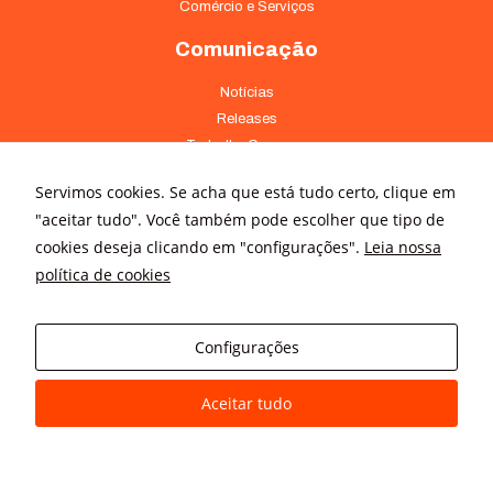
Comércio e Serviços
Comunicação
Notícias
Releases
Trabalhe Conosco
Fale Conosco
Servimos cookies. Se acha que está tudo certo, clique em
Onde Estamos
"aceitar tudo". Você também pode escolher que tipo de
cookies deseja clicando em "configurações".
Leia nossa
Av. Pontes Vieira, 1838 - Dionísio Torres Fortaleza - CE 60135-238
política de cookies
(85) 4008-3322 ou 4008-3333
Av Brigadeiro Faria Lima, 3015 – conj. 41 - Jardim Paulistano São
Paulo - SP 01452-000 - (11) 3166-5500
Configurações
Aceitar tudo
© All rights reserved
Avanz Comunicação Digital