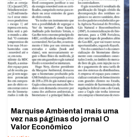
Estatísticas
Para que
possamos
melhorar a
funcionalidade
e a estrutura
do site, com
base em como
o site é usado.
Experiência
Para que o
nosso site
funcione o
melhor possível
Marquise Ambiental mais uma
durante a sua
visita. Se você
vez nas páginas do jornal O
recusar esses
Valor Econômico
cookies,
algumas