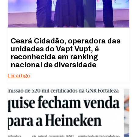
Ceará Cidadão, operadora das
unidades do Vapt Vupt, é
reconhecida em ranking
nacional de diversidade
Ler artigo
Necessário
Esses cookies
não são
opcionais. São
necessários
para o
funcionamento
do site.