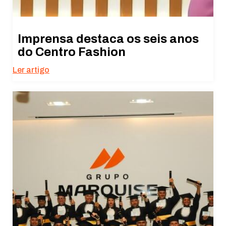
Imprensa destaca os seis anos
do Centro Fashion
Ler artigo
Necessário
Esses cookies
não são
opcionais. São
necessários
para o
funcionamento
do site.