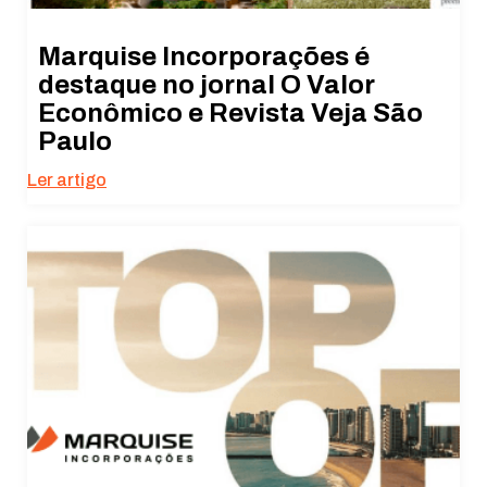
Marquise Incorporações é
destaque no jornal O Valor
Econômico e Revista Veja São
Paulo
Ler artigo
Necessário
Esses cookies
não são
opcionais. São
necessários
para o
funcionamento
do site.