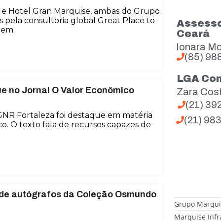
 e Hotel Gran Marquise, ambas do Grupo
s pela consultoria global Great Place to
Assesso
m em
Ceará
Ionara Mo
(85) 98
LGA Co
e no Jornal O Valor Econômico
Zara Cos
(21) 3
GNR Fortaleza foi destaque em matéria
(21) 98
o. O texto fala de recursos capazes de
 de autógrafos da Coleção Osmundo
Grupo Marqui
Marquise Infr