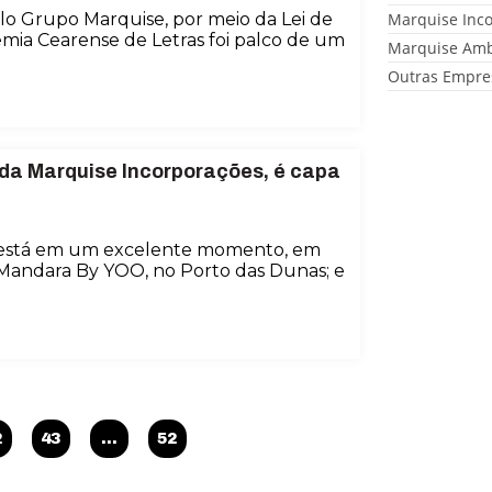
lo Grupo Marquise, por meio da Lei de
Marquise Inc
mia Cearense de Letras foi palco de um
Marquise Amb
Outras Empre
 da Marquise Incorporações, é capa
 está em um excelente momento, em
 Mandara By YOO, no Porto das Dunas; e
2
43
…
52