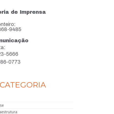
ria de Imprensa
nteiro:
868-9485
municação
ta:
923-5666
386-0773
CATEGORIA
se
aestrutura