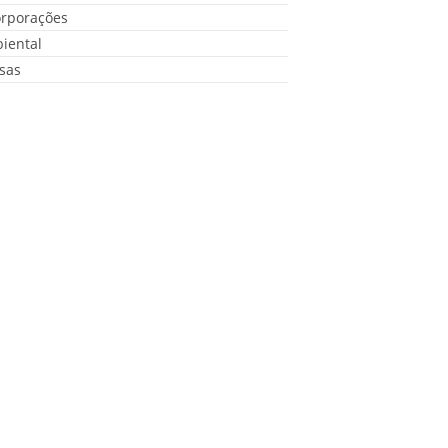
orporações
iental
sas