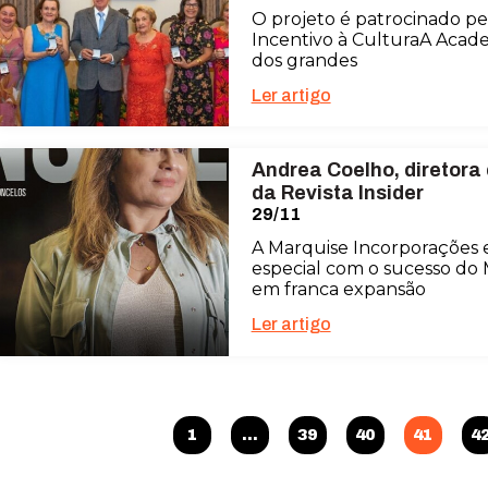
O projeto é patrocinado pe
Incentivo à CulturaA Acade
dos grandes
Ler artigo
Andrea Coelho, diretora
da Revista Insider
29/11
A Marquise Incorporações
especial com o sucesso do
em franca expansão
Ler artigo
1
…
39
40
41
4