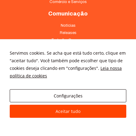
Comércio e Serviços
Comunicação
Notícias
Releases
Trabalhe Conosco
Fale Conosco
Servimos cookies. Se acha que está tudo certo, clique em
Onde Estamos
"aceitar tudo". Você também pode escolher que tipo de
cookies deseja clicando em "configurações".
Leia nossa
Av. Pontes Vieira, 1838 - Dionísio Torres Fortaleza - CE 60135-238
política de cookies
(85) 4008-3322 ou 4008-3333
Av Brigadeiro Faria Lima, 3015 – conj. 41 - Jardim Paulistano São
Paulo - SP 01452-000 - (11) 3166-5500
Configurações
Aceitar tudo
© All rights reserved
Avanz Comunicação Digital