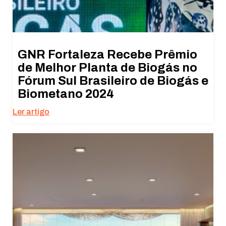
GNR Fortaleza Recebe Prêmio
de Melhor Planta de Biogás no
Fórum Sul Brasileiro de Biogás e
Biometano 2024
Ler artigo
Necessário
Esses cookies
não são
opcionais. São
necessários
para o
funcionamento
do site.