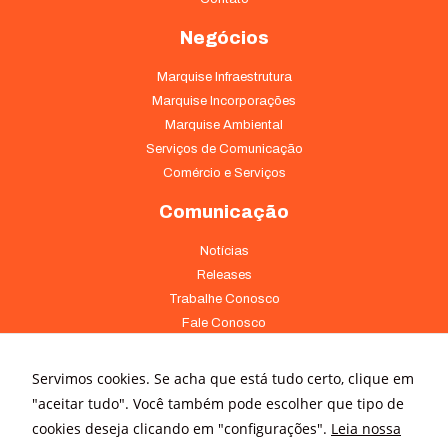
Negócios
Marquise Infraestrutura
Marquise Incorporações
Marquise Ambiental
Serviços de Comunicação
Comércio e Serviços
Comunicação
Notícias
Releases
Necessário
Trabalhe Conosco
Esses cookies
Fale Conosco
não são
opcionais. São
Onde Estamos
necessários
Servimos cookies. Se acha que está tudo certo, clique em
para o
Av. Pontes Vieira, 1838 - Dionísio Torres Fortaleza - CE 60135-238
"aceitar tudo". Você também pode escolher que tipo de
funcionamento
(85) 4008-3322 ou 4008-3333
do site.
cookies deseja clicando em "configurações".
Leia nossa