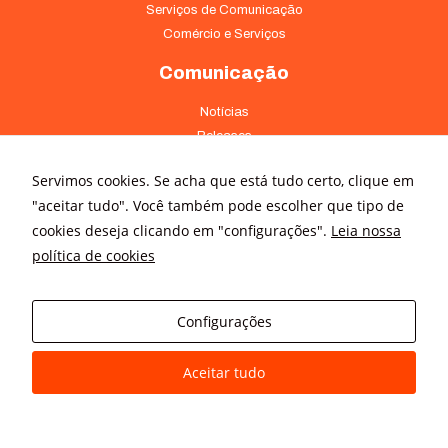
Serviços de Comunicação
Comércio e Serviços
Comunicação
Notícias
Releases
Trabalhe Conosco
Servimos cookies. Se acha que está tudo certo, clique em
Fale Conosco
"aceitar tudo". Você também pode escolher que tipo de
Onde Estamos
cookies deseja clicando em "configurações".
Leia nossa
política de cookies
Av. Pontes Vieira, 1838 - Dionísio Torres Fortaleza - CE 60135-238
(85) 4008-3322 ou 4008-3333
Configurações
Av Brigadeiro Faria Lima, 3015 – conj. 41 - Jardim Paulistano São
Paulo - SP 01452-000 - (11) 3166-5500
Aceitar tudo
© All rights reserved
Avanz Comunicação Digital