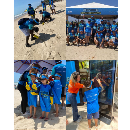
Necessário
Esses cookies
não são
opcionais. São
necessários
para o
funcionamento
do site.