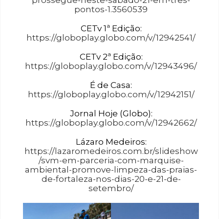
pontos-1.3560539
CETv 1ª Edição:
https://globoplay.globo.com/v/12942541/
CETv 2ª Edição:
https://globoplay.globo.com/v/12943496/
É de Casa:
https://globoplay.globo.com/v/12942151/
Jornal Hoje (Globo):
https://globoplay.globo.com/v/12942662/
Lázaro Medeiros:
https://lazaromedeiros.com.br/slideshow
/svm-em-parceria-com-marquise-
ambiental-promove-limpeza-das-praias-
de-fortaleza-nos-dias-20-e-21-de-
setembro/