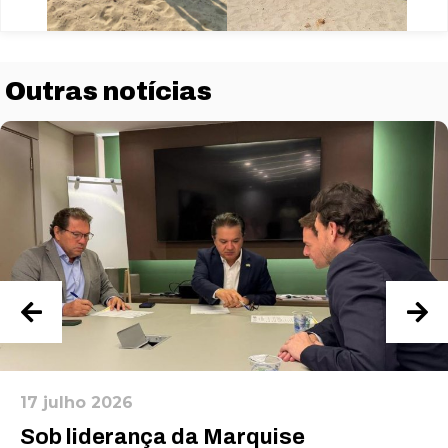
funcionalidades
desaparecerão
do site.
Outras notícias
Marketing
Ao compartilhar
seus interesses
e
comportamento
ao visitar nosso
site, você
aumenta a
chance de ver
conteúdo e
ofertas
personalizadas.
17 julho 2026
Sob liderança da Marquise