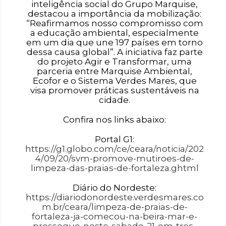
inteligência social do Grupo Marquise,
destacou a importância da mobilização:
“Reafirmamos nosso compromisso com
a educação ambiental, especialmente
em um dia que une 197 países em torno
dessa causa global”. A iniciativa faz parte
do projeto Agir e Transformar, uma
parceria entre Marquise Ambiental,
Ecofor e o Sistema Verdes Mares, que
visa promover práticas sustentáveis na
cidade.
Confira nos links abaixo:
Portal G1:
https://g1.globo.com/ce/ceara/noticia/202
4/09/20/svm-promove-mutiroes-de-
limpeza-das-praias-de-fortaleza.ghtml
Diário do Nordeste:
https://diariodonordeste.verdesmares.co
m.br/ceara/limpeza-de-praias-de-
fortaleza-ja-comecou-na-beira-mar-e-
prossegue-neste-sabado-21-em-tres-