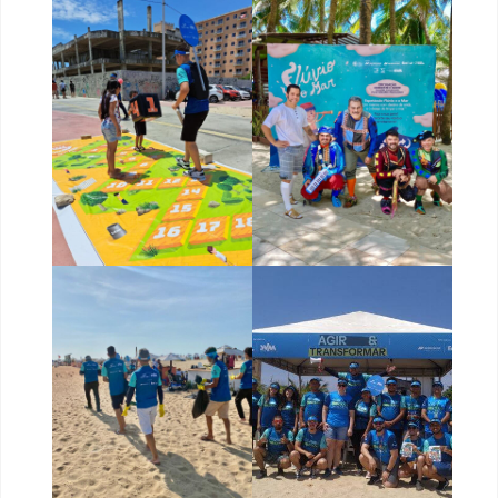
Estatísticas
Para que
possamos
melhorar a
funcionalidade
e a estrutura
do site, com
base em como
o site é usado.
Experiência
Para que o
nosso site
funcione o
melhor possível
durante a sua
visita. Se você
recusar esses
cookies,
algumas