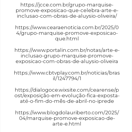
https://jcce.com.br/grupo-marquise-
promove-exposicao-que-celebra-arte-e-
inclusao-com-obras-de-aluysio-oliveira/
https://www.cearaenoticia.com.br/2025/0
4/grupo-marquise-promove-exposicao-
que.html
https://www.portalin.com.br/notas/arte-e-
inclusao-grupo-marquise-promove-
exposicao-com-obras-de-aluysio-oliveira
https://www.cbtvplay.com.br/noticias/bras
il/1247794/1
https://dialogoce.wixsite.com/cearense/p
ost/exposição-em-evolução-fica-exposta-
até-o-fim-do-mês-de-abril-no-iprede
https://www.blogdolauriberto.com/2025/
04/marquise-promove-exposicao-de-
arte-e.html