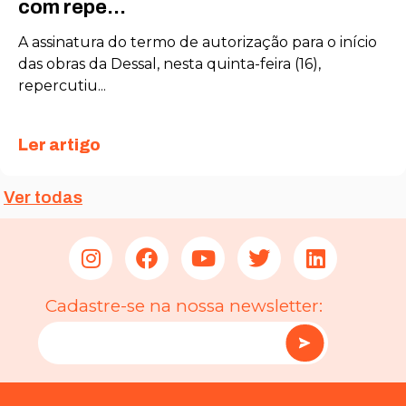
com repe...
Estatísticas
A assinatura do termo de autorização para o início
Para que
das obras da Dessal, nesta quinta-feira (16),
possamos
repercutiu...
melhorar a
funcionalidade
e a estrutura
Ler artigo
do site, com
base em como
o site é usado.
Ver todas
Experiência
Para que o
nosso site
funcione o
Cadastre-se na nossa newsletter:
melhor possível
durante a sua
visita. Se você
recusar esses
cookies,
algumas