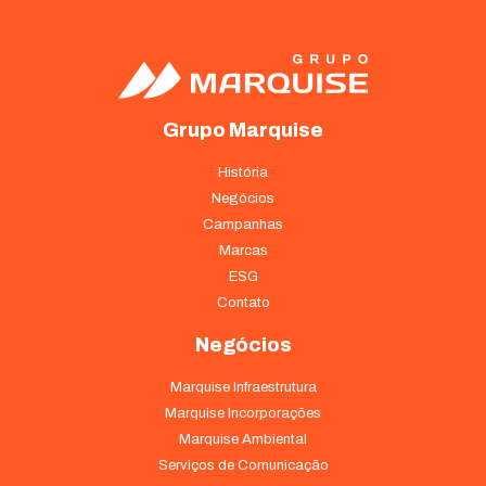
funcionalidades
desaparecerão
do site.
Marketing
Grupo Marquise
Ao compartilhar
seus interesses
História
e
Negócios
comportamento
ao visitar nosso
Campanhas
site, você
Marcas
aumenta a
ESG
chance de ver
Contato
conteúdo e
ofertas
Negócios
personalizadas.
Marquise Infraestrutura
Marquise Incorporações
Marquise Ambiental
Serviços de Comunicação