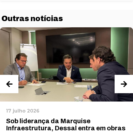
Outras notícias
Necessário
Esses cookies
não são
opcionais. São
necessários
17 julho 2026
para o
Sob liderança da Marquise
funcionamento
do site.
Infraestrutura, Dessal entra em obras