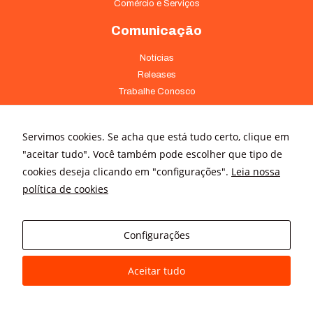
Comércio e Serviços
Comunicação
Notícias
Releases
Trabalhe Conosco
Fale Conosco
Onde Estamos
Servimos cookies. Se acha que está tudo certo, clique em
"aceitar tudo". Você também pode escolher que tipo de
Av. Pontes Vieira, 1838 - Dionísio Torres Fortaleza - CE 60135-238
cookies deseja clicando em "configurações".
Leia nossa
(85) 4008-3322 ou 4008-3333
política de cookies
Av Brigadeiro Faria Lima, 3015 – conj. 41 - Jardim Paulistano São
Paulo - SP 01452-000 - (11) 3166-5500
Configurações
Aceitar tudo
© All rights reserved
Avanz Comunicação Digital