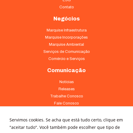
Contato
Negócios
Marquise Infraestrutura
Marquise Incorporações
Marquise Ambiental
Serviços de Comunicação
Comércio e Serviços
Comunicação
Notícias
Releases
Trabalhe Conosco
Fale Conosco
Onde Estamos
Servimos cookies. Se acha que está tudo certo, clique em
Av. Pontes Vieira, 1838 - Dionísio Torres Fortaleza - CE 60135-238
"aceitar tudo". Você também pode escolher que tipo de
(85) 4008-3322 ou 4008-3333