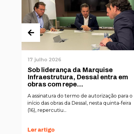
17 julho 2026
Sob liderança da Marquise
O
Infraestrutura, Dessal entra em
obras com repe...
nto
A assinatura do termo de autorização para o
s
início das obras da Dessal, nesta quinta-feira
(16), repercutiu...
Ler artigo