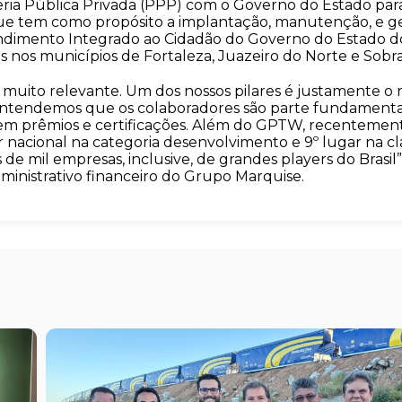
ria Pública Privada (PPP) com o Governo do Estado par
ue tem como propósito a implantação, manutenção, e g
dimento Integrado ao Cidadão do Governo do Estado do
 nos municípios de Fortaleza, Juazeiro do Norte e Sobra
muito relevante. Um dos nossos pilares é justamente o r
entendemos que os colaboradores são parte fundamenta
do em prêmios e certificações. Além do GPTW, recenteme
 nacional na categoria desenvolvimento e 9º lugar na cla
s de mil empresas, inclusive, de grandes players do Brasil
dministrativo financeiro do Grupo Marquise.