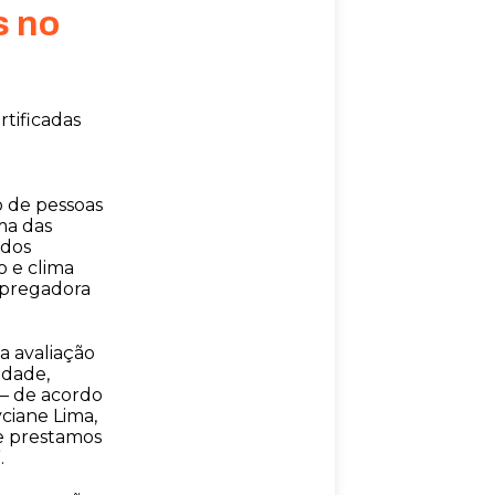
s no
tificadas
o de pessoas
ma das
 dos
o e clima
empregadora
a avaliação
idade,
 – de acordo
ciane Lima,
e prestamos
.