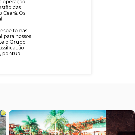
a operação
estão das
 Ceará. Os
l.
espeito nas
l para nossos
nte o Grupo
ssificação
”, pontua