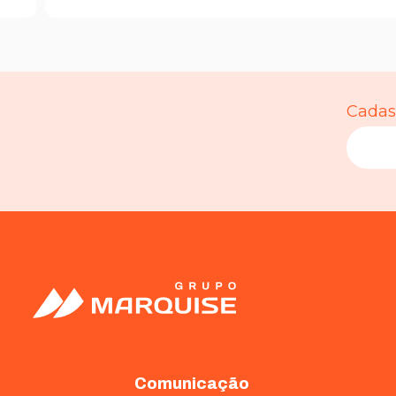
Cadast
Necessário
Esses cookies
não são
opcionais. São
necessários
para o
funcionamento
do site.
Comunicação