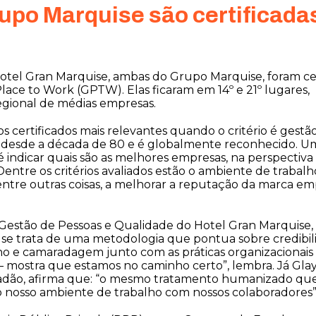
po Marquise são certificada
otel Gran Marquise, ambas do Grupo Marquise, foram cer
Place to Work (GPTW). Elas ficaram em 14º e 21º lugares,
egional de médias empresas.
 certificados mais relevantes quando o critério é gestã
e desde a década de 80 e é globalmente reconhecido. U
 indicar quais são as melhores empresas, na perspectiva
Dentre os critérios avaliados estão o ambiente de trabalh
dentre outras coisas, a melhorar a reputação da marca 
Gestão de Pessoas e Qualidade do Hotel Gran Marquise, 
o se trata de uma metodologia que pontua sobre credibil
lho e camaradagem junto com as práticas organizacionais
– mostra que estamos no caminho certo”, lembra. Já Glay
adão, afirma que: “o mesmo tratamento humanizado qu
 o nosso ambiente de trabalho com nossos colaboradores”