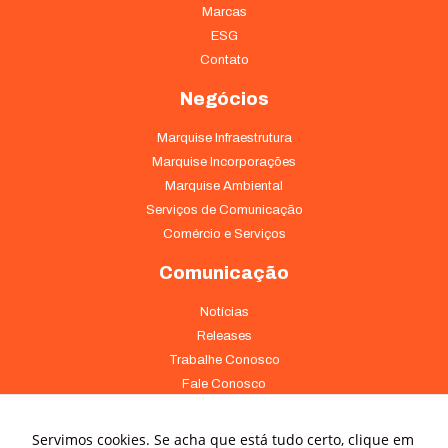
Marcas
ESG
Contato
Negócios
Marquise Infraestrutura
Marquise Incorporações
Marquise Ambiental
Serviços de Comunicação
Comércio e Serviços
Comunicação
Necessário
Esses cookies
Notícias
não são
Releases
opcionais. São
Trabalhe Conosco
necessários
Fale Conosco
para o
funcionamento
Onde Estamos
do site.
Servimos cookies. Se acha que está tudo certo, clique em