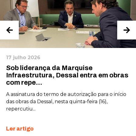
17 julho 2026
Sob liderança da Marquise
Infraestrutura, Dessal entra em obras
com repe...
Necessário
A assinatura do termo de autorização para o início
Esses cookies
não são
das obras da Dessal, nesta quinta-feira (16),
opcionais. São
repercutiu...
necessários
para o
funcionamento
Ler artigo
do site.