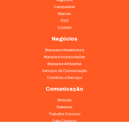
funcionalidades
Campanhas
desaparecerão
do site.
Marcas
ESG
Contato
Marketing
Ao compartilhar
Negócios
seus interesses
e
Marquise Infraestrutura
comportamento
Marquise Incorporações
ao visitar nosso
Marquise Ambiental
site, você
aumenta a
Serviços de Comunicação
chance de ver
Comércio e Serviços
conteúdo e
ofertas
Comunicação
personalizadas.
Notícias
Releases
Trabalhe Conosco
Fale Conosco