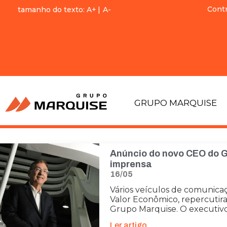
Cont
tamanho do texto:
A+
|
A-
GRUPO MARQUISE
Anúncio do novo CEO do 
imprensa
16/05
Vários veículos de comunicaçã
Valor Econômico, repercuti
Grupo Marquise. O executi
Ler artigo