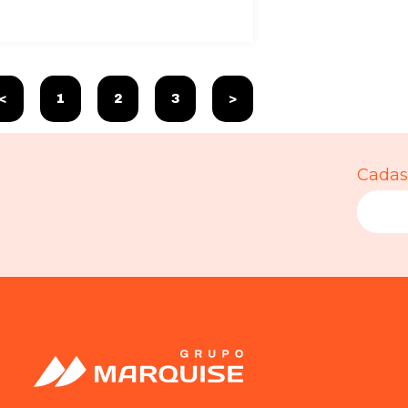
<
1
2
3
>
Cadast
Necessário
Esses cookies
não são
opcionais. São
necessários
para o
funcionamento
do site.