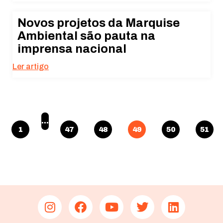
Novos projetos da Marquise
Ambiental são pauta na
imprensa nacional
Ler artigo
…
1
47
48
49
50
51