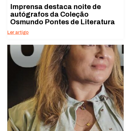
Imprensa destaca noite de
autógrafos da Coleção
Osmundo Pontes de Literatura
Ler artigo
Necessário
Esses cookies
não são
opcionais. São
necessários
para o
funcionamento
do site.