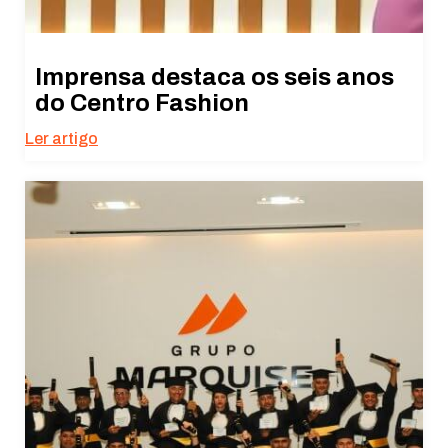
Imprensa destaca os seis anos
do Centro Fashion
Ler artigo
Necessário
Esses cookies
não são
opcionais. São
necessários
para o
funcionamento
do site.