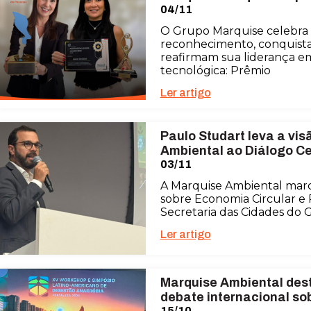
04/11
O Grupo Marquise celebra
reconhecimento, conquista
reafirmam sua liderança e
tecnológica: Prêmio
Ler artigo
Paulo Studart leva a vi
Ambiental ao Diálogo C
03/11
A Marquise Ambiental mar
sobre Economia Circular e 
Secretaria das Cidades do
Ler artigo
Marquise Ambiental des
debate internacional so
15/10