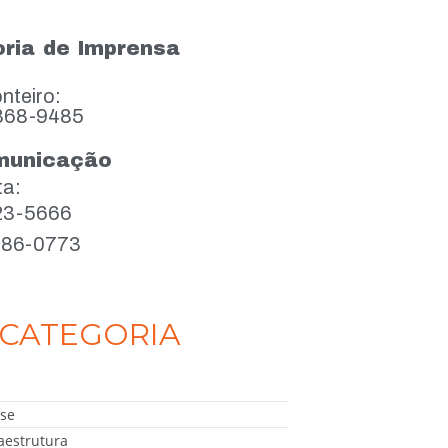
ria de Imprensa
nteiro:
868-9485
municação
ta:
923-5666
386-0773
CATEGORIA
se
aestrutura