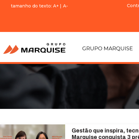
Cont
tamanho do texto:
A+
|
A-
GRUPO MARQUISE
Gestão que inspira, tec
Marquise conquista 3 p