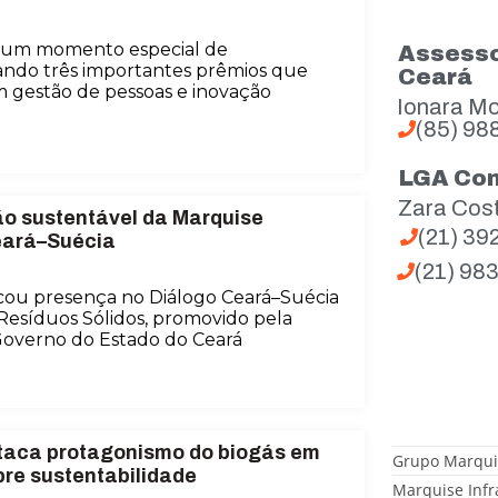
 um momento especial de
Assesso
ndo três importantes prêmios que
Ceará
m gestão de pessoas e inovação
Ionara Mo
(85) 98
LGA Co
Zara Cos
são sustentável da Marquise
(21) 3
eará–Suécia
(21) 98
cou presença no Diálogo Ceará–Suécia
Resíduos Sólidos, promovido pela
 Governo do Estado do Ceará
taca protagonismo do biogás em
Grupo Marqui
bre sustentabilidade
Marquise Infr