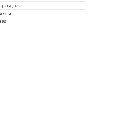
orporações
iental
sas