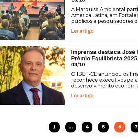
A Marquise Ambiental parti
América Latina, em Fortalez
públicos e pesquisadores de
Ler artigo
Imprensa destaca José C
Prêmio Equilibrista 2025
03/10
O IBEF-CE anunciou os final
reconhece executivos pela 
desenvolvimento econômico
Ler artigo
1
…
4
5
6
7