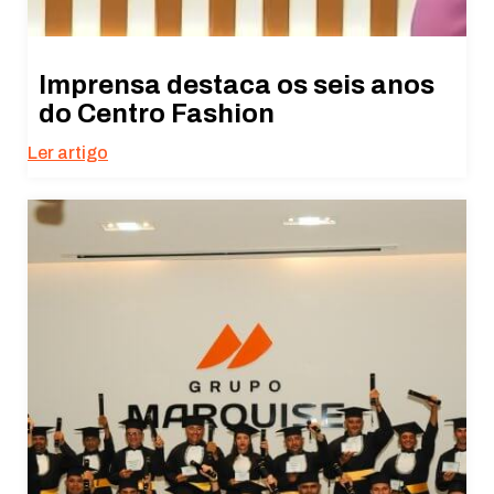
Imprensa destaca os seis anos
do Centro Fashion
Ler artigo
Necessário
Esses cookies
não são
opcionais. São
necessários
para o
funcionamento
do site.