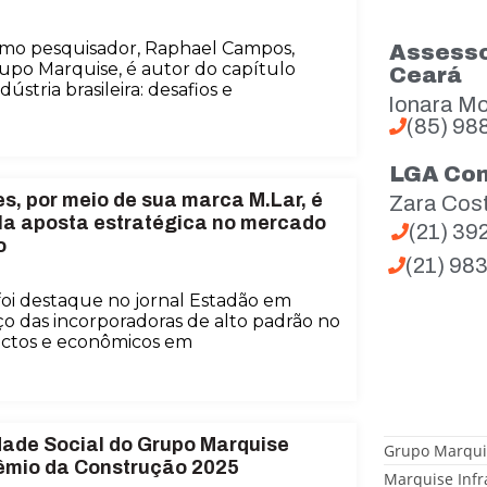
omo pesquisador, Raphael Campos,
Assesso
upo Marquise, é autor do capítulo
Ceará
stria brasileira: desafios e
Ionara Mo
(85) 98
LGA Co
s, por meio de sua marca M.Lar, é
Zara Cos
la aposta estratégica no mercado
(21) 3
o
(21) 98
oi destaque no jornal Estadão em
ço das incorporadoras de alto padrão no
ctos e econômicos em
dade Social do Grupo Marquise
Grupo Marqui
rêmio da Construção 2025
Marquise Infr