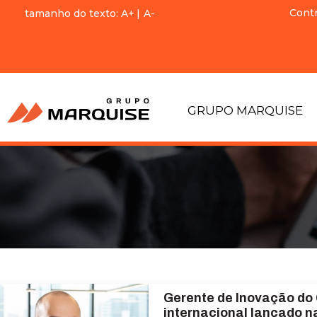
Cont
tamanho do texto:
A+
|
A-
GRUPO MARQUISE
Gerente de Inovação do 
internacional lançado n