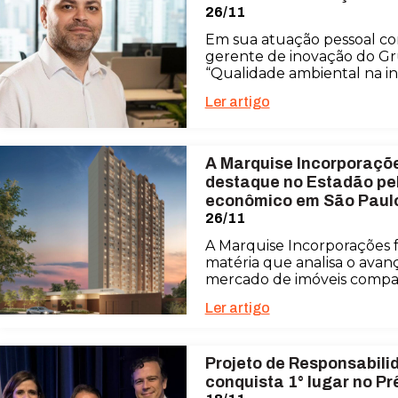
26/11
Em sua atuação pessoal c
gerente de inovação do Gr
“Qualidade ambiental na indú
Ler artigo
A Marquise Incorporaçõe
destaque no Estadão pe
econômico em São Paul
26/11
A Marquise Incorporações f
matéria que analisa o avan
mercado de imóveis compa
Ler artigo
Projeto de Responsabili
conquista 1° lugar no P