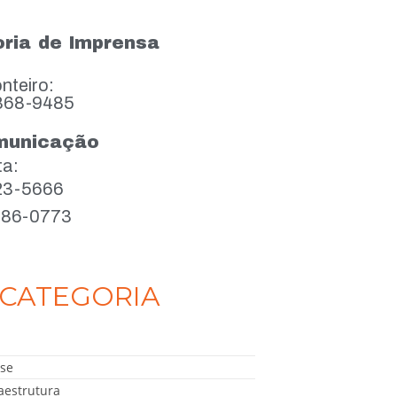
ria de Imprensa
nteiro:
868-9485
municação
ta:
923-5666
386-0773
CATEGORIA
se
aestrutura