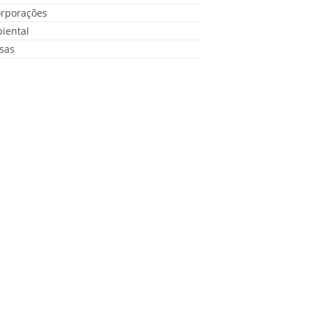
orporações
iental
sas