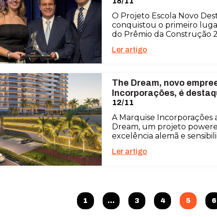
18/11
O Projeto Escola Novo Desti
conquistou o primeiro luga
do Prêmio da Construção 
Ler artigo
The Dream, novo empre
Incorporações, é desta
12/11
A Marquise Incorporações 
Dream, um projeto powere
excelência alemã e sensibili
Ler artigo
1
…
3
4
5
6