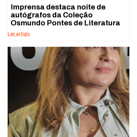
Imprensa destaca noite de
autógrafos da Coleção
Osmundo Pontes de Literatura
Ler artigo
Necessário
Esses cookies
não são
opcionais. São
necessários
para o
funcionamento
do site.