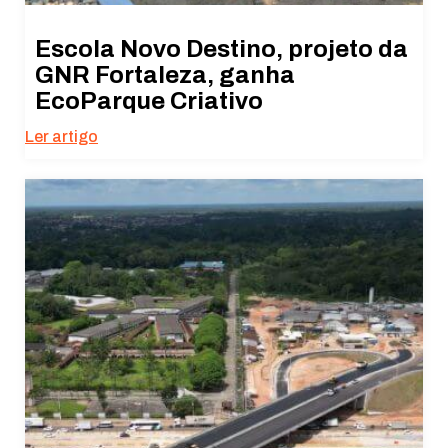
Escola Novo Destino, projeto da
GNR Fortaleza, ganha
EcoParque Criativo
Ler artigo
Necessário
Esses cookies
não são
opcionais. São
necessários
para o
funcionamento
do site.