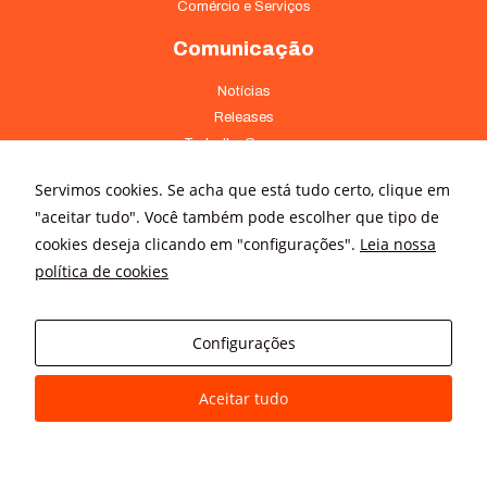
Comércio e Serviços
Comunicação
Notícias
Releases
Trabalhe Conosco
Fale Conosco
Servimos cookies. Se acha que está tudo certo, clique em
Onde Estamos
"aceitar tudo". Você também pode escolher que tipo de
cookies deseja clicando em "configurações".
Leia nossa
Av. Pontes Vieira, 1838 - Dionísio Torres Fortaleza - CE 60135-238
política de cookies
(85) 4008-3322 ou 4008-3333
Av Brigadeiro Faria Lima, 3015 – conj. 41 - Jardim Paulistano São
Paulo - SP 01452-000 - (11) 3166-5500
Configurações
Aceitar tudo
© All rights reserved
Avanz Comunicação Digital