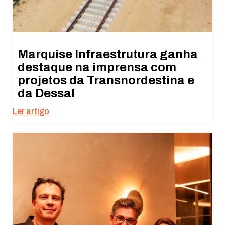
Marquise Infraestrutura ganha
destaque na imprensa com
projetos da Transnordestina e
da Dessal
Ler artigo
Necessário
Esses cookies
não são
opcionais. São
necessários
para o
funcionamento
do site.