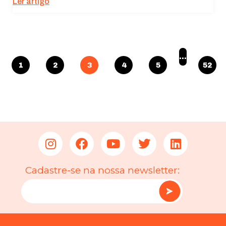
Ler artigo
funcionalidades
desaparecerão
do site.
Marketing
…
1
2
3
4
5
52
Ao compartilhar
seus interesses
e
comportamento
ao visitar nosso
site, você
aumenta a
chance de ver
conteúdo e
ofertas
personalizadas.
Cadastre-se na nossa newsletter: