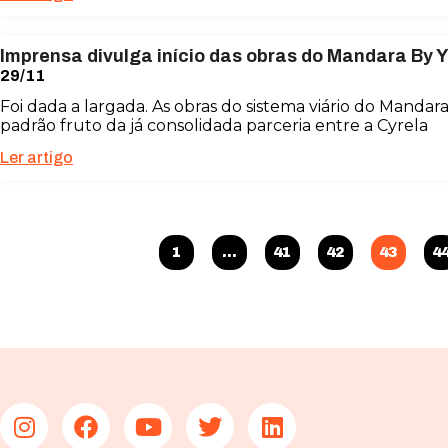
Imprensa divulga início das obras do Mandara By 
29/11
Foi dada a largada. As obras do sistema viário do Mand
padrão fruto da já consolidada parceria entre a Cyrela
Ler artigo
1
…
41
42
43
4