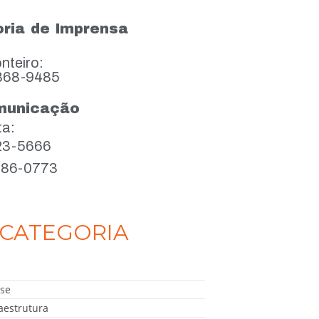
ria de Imprensa
nteiro:
868-9485
municação
ta:
923-5666
386-0773
CATEGORIA
se
aestrutura