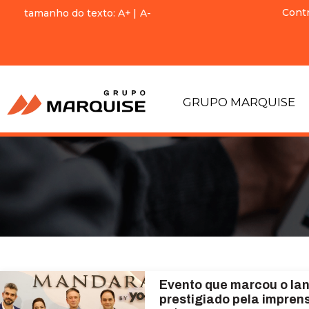
Cont
tamanho do texto:
A+
|
A-
GRUPO MARQUISE
Evento que marcou o la
prestigiado pela impren