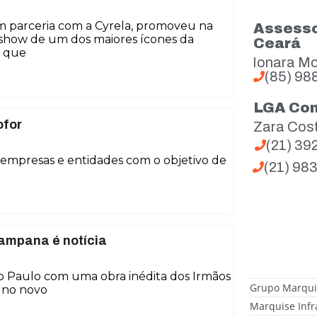
m parceria com a Cyrela, promoveu na
Assesso
 o show de um dos maiores ícones da
Ceará
, que
Ionara Mo
(85) 98
LGA Co
ofor
Zara Cos
(21) 3
s empresas e entidades com o objetivo de
(21) 98
Campana é notícia
ão Paulo com uma obra inédita dos Irmãos
Grupo Marqui
 no novo
Marquise Infr