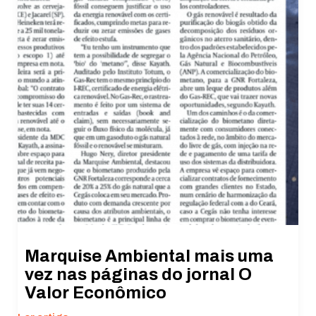
Estatísticas
Para que
possamos
melhorar a
funcionalidade
e a estrutura
do site, com
base em como
o site é usado.
Experiência
Para que o
nosso site
funcione o
melhor possível
Marquise Ambiental mais uma
durante a sua
visita. Se você
vez nas páginas do jornal O
recusar esses
Valor Econômico
cookies,
algumas