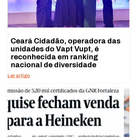
Ceará Cidadão, operadora das
unidades do Vapt Vupt, é
reconhecida em ranking
nacional de diversidade
Ler artigo
Necessário
Esses cookies
não são
opcionais. São
necessários
para o
funcionamento
do site.