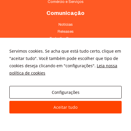
Comércio e Serviços
Comunicação
Notícias
Releases
Trabalhe Conosco
Fale Conosco
Servimos cookies. Se acha que está tudo certo, clique em
Onde Estamos
"aceitar tudo". Você também pode escolher que tipo de
cookies deseja clicando em "configurações".
Leia nossa
Av. Pontes Vieira, 1838 - Dionísio Torres Fortaleza - CE 60135-238
política de cookies
(85) 4008-3322 ou 4008-3333
Av Brigadeiro Faria Lima, 3015 – conj. 41 - Jardim Paulistano São
Paulo - SP 01452-000 - (11) 3166-5500
Configurações
Aceitar tudo
© All rights reserved
Avanz Comunicação Digital