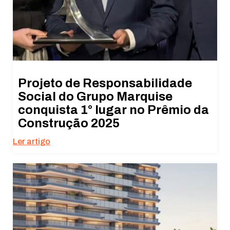
Projeto de Responsabilidade
Social do Grupo Marquise
conquista 1° lugar no Prêmio da
Construção 2025
Ler artigo
Necessário
Esses cookies
não são
opcionais. São
necessários
para o
funcionamento
do site.