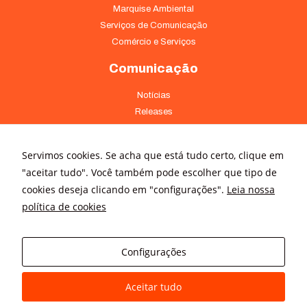
Marquise Ambiental
Serviços de Comunicação
Comércio e Serviços
Comunicação
Notícias
Releases
Trabalhe Conosco
Fale Conosco
Servimos cookies. Se acha que está tudo certo, clique em
Onde Estamos
"aceitar tudo". Você também pode escolher que tipo de
cookies deseja clicando em "configurações".
Leia nossa
Av. Pontes Vieira, 1838 - Dionísio Torres Fortaleza - CE 60135-238
política de cookies
(85) 4008-3322 ou 4008-3333
Av Brigadeiro Faria Lima, 3015 – conj. 41 - Jardim Paulistano São
Configurações
Paulo - SP 01452-000 - (11) 3166-5500
Aceitar tudo