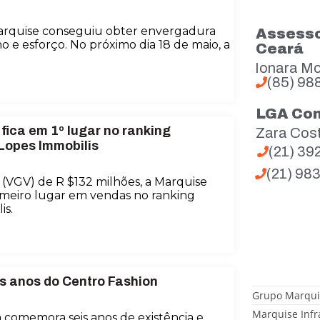
arquise conseguiu obter envergadura
Assesso
 e esforço. No próximo dia 18 de maio, a
Ceará
Ionara Mo
(85) 98
LGA Co
fica em 1º lugar no ranking
Zara Cos
 Lopes Immobilis
(21) 3
(21) 98
(VGV) de R $132 milhões, a Marquise
imeiro lugar em vendas no ranking
is.
s anos do Centro Fashion
Grupo Marqui
Marquise Infr
 comemora seis anos de existência e