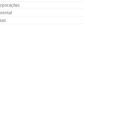
orporações
iental
sas