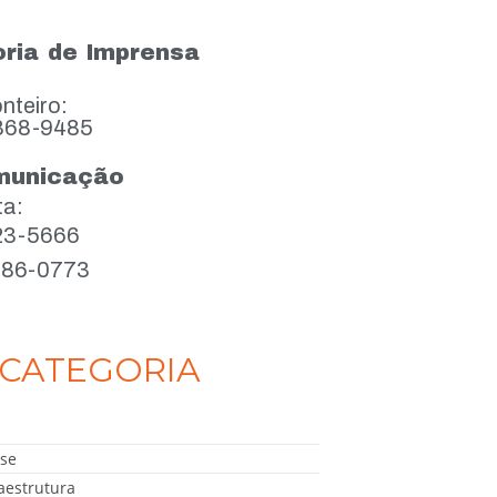
ria de Imprensa
nteiro:
868-9485
municação
ta:
923-5666
386-0773
CATEGORIA
se
aestrutura