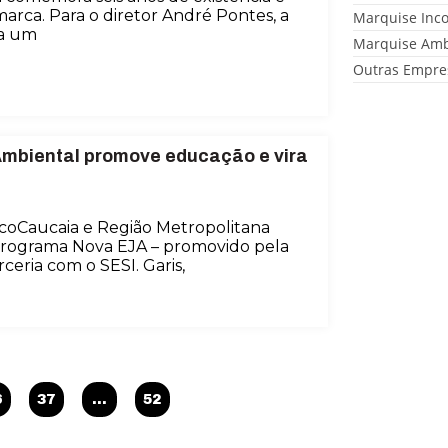
arca. Para o diretor André Pontes, a
Marquise Inc
ta um
Marquise Amb
Outras Empre
Ambiental
promove educação e vira
EcoCaucaia e Região Metropolitana
 Programa Nova EJA – promovido pela
eria com o SESI. Garis,
6
37
…
52