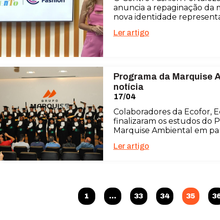
anuncia a repaginação da m
nova identidade represen
Ler artigo
Programa da
Marquise 
notícia
17/04
Colaboradores da Ecofor, 
finalizaram os estudos do
Marquise Ambiental em parc
Ler artigo
1
…
33
34
35
3