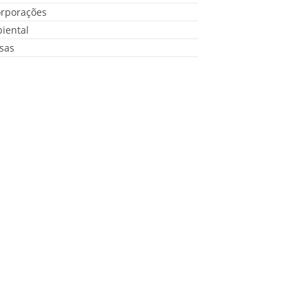
orporações
iental
sas