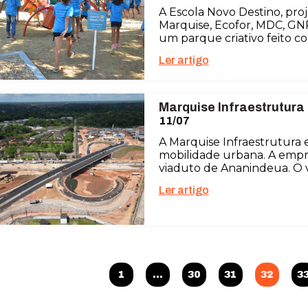
A Escola Novo Destino, pro
Marquise, Ecofor, MDC, GNR
um parque criativo feito c
Ler artigo
Marquise Infraestrutura
11/07
A Marquise Infraestrutura
mobilidade urbana. A empr
viaduto de Ananindeua. O 
Ler artigo
1
…
30
31
32
3