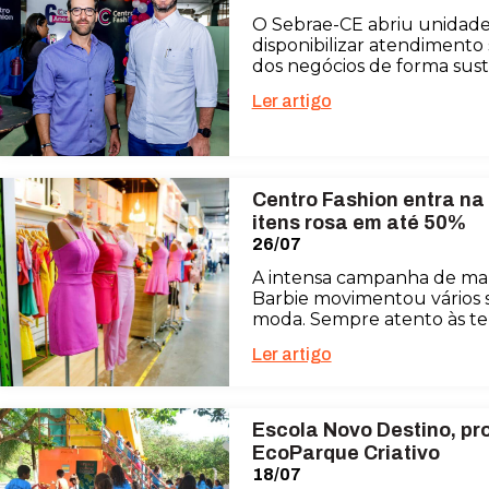
O Sebrae-CE abriu unidade 
disponibilizar atendimento
dos negócios de forma sust
Ler artigo
Centro Fashion entra na
itens rosa em até 50%
26/07
A intensa campanha de mar
Barbie movimentou vários 
moda. Sempre atento às te
Ler artigo
Escola Novo Destino, pr
EcoParque Criativo
18/07