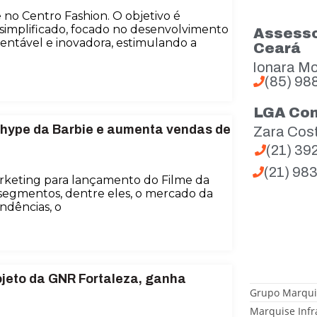
no Centro Fashion. O objetivo é
 simplificado, focado no desenvolvimento
Assesso
entável e inovadora, estimulando a
Ceará
Ionara Mo
(85) 98
LGA Co
 hype da Barbie e aumenta vendas de
Zara Cos
(21) 3
(21) 98
keting para lançamento do Filme da
segmentos, dentre eles, o mercado da
ndências, o
ojeto da GNR Fortaleza, ganha
Grupo Marqui
Marquise Infr