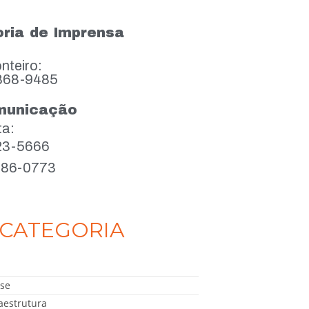
ria de Imprensa
nteiro:
868-9485
municação
ta:
923-5666
386-0773
CATEGORIA
se
aestrutura