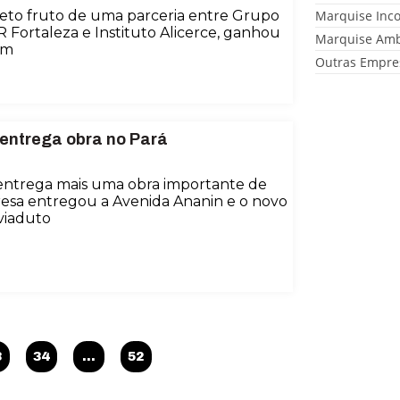
jeto fruto de uma parceria entre Grupo
Marquise Inc
 Fortaleza e Instituto Alicerce, ganhou
Marquise Amb
om
Outras Empre
 entrega obra no Pará
 entrega mais uma obra importante de
esa entregou a Avenida Ananin e o novo
viaduto
3
34
…
52