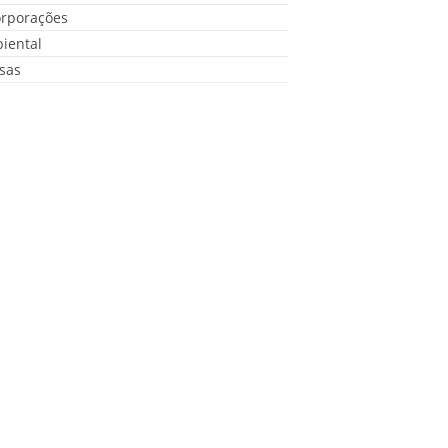
orporações
iental
sas