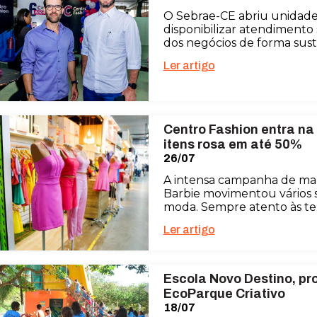
O Sebrae-CE abriu unidade 
disponibilizar atendimento
dos negócios de forma sust
Ler artigo
Centro Fashion entra na
itens rosa em até 50%
26/07
A intensa campanha de mar
Barbie movimentou vários 
moda. Sempre atento às te
Ler artigo
Escola Novo Destino, pr
EcoParque Criativo
18/07