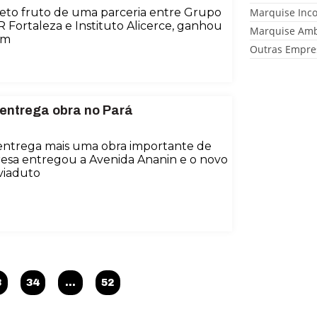
jeto fruto de uma parceria entre Grupo
Marquise Inc
 Fortaleza e Instituto Alicerce, ganhou
Marquise Amb
om
Outras Empre
 entrega obra no Pará
 entrega mais uma obra importante de
esa entregou a Avenida Ananin e o novo
viaduto
3
34
…
52