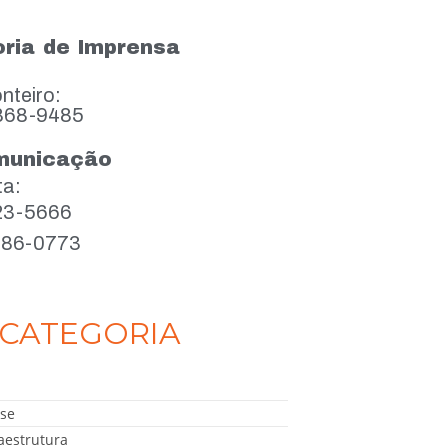
ria de Imprensa
nteiro:
868-9485
municação
ta:
923-5666
386-0773
CATEGORIA
se
aestrutura