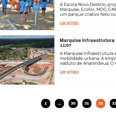
A Escola Novo Destino, pro
Marquise, Ecofor, MDC, GNR
um parque criativo feito c
Ler artigo
Marquise Infraestrutura
11/07
A Marquise Infraestrutura
mobilidade urbana. A empr
viaduto de Ananindeua. O 
Ler artigo
1
…
30
31
32
3