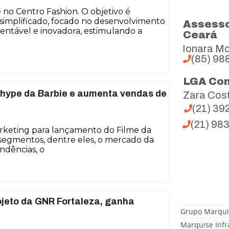
no Centro Fashion. O objetivo é
 simplificado, focado no desenvolvimento
Assesso
entável e inovadora, estimulando a
Ceará
Ionara Mo
(85) 98
LGA Co
 hype da Barbie e aumenta vendas de
Zara Cos
(21) 3
(21) 98
keting para lançamento do Filme da
segmentos, dentre eles, o mercado da
ndências, o
ojeto da GNR Fortaleza, ganha
Grupo Marqui
Marquise Infr