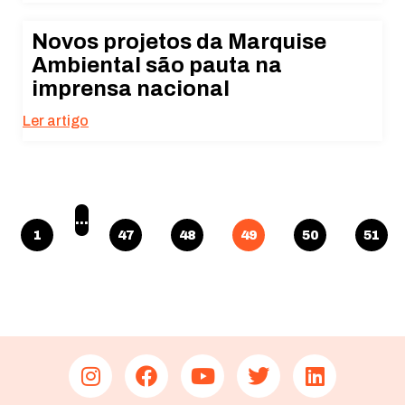
Novos projetos da Marquise
Ambiental são pauta na
imprensa nacional
Ler artigo
…
1
47
48
49
50
51