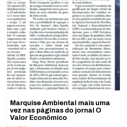
Estatísticas
Para que
possamos
melhorar a
funcionalidade
e a estrutura
do site, com
base em como
o site é usado.
Experiência
Para que o
nosso site
funcione o
melhor possível
Marquise Ambiental mais uma
durante a sua
visita. Se você
vez nas páginas do jornal O
recusar esses
Valor Econômico
cookies,
algumas