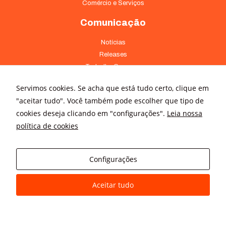
Comércio e Serviços
Comunicação
Notícias
Releases
Trabalhe Conosco
Fale Conosco
Servimos cookies. Se acha que está tudo certo, clique em
Onde Estamos
"aceitar tudo". Você também pode escolher que tipo de
cookies deseja clicando em "configurações".
Leia nossa
Av. Pontes Vieira, 1838 - Dionísio Torres Fortaleza - CE 60135-238
política de cookies
(85) 4008-3322 ou 4008-3333
Av Brigadeiro Faria Lima, 3015 – conj. 41 - Jardim Paulistano São
Paulo - SP 01452-000 - (11) 3166-5500
Configurações
Aceitar tudo
© All rights reserved
Avanz Comunicação Digital