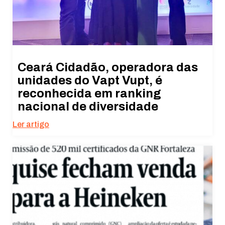
Ceará Cidadão, operadora das
unidades do Vapt Vupt, é
reconhecida em ranking
nacional de diversidade
Ler artigo
Necessário
Esses cookies
não são
opcionais. São
necessários
para o
funcionamento
do site.