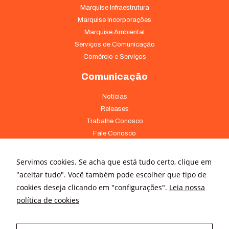
Marquise Infraestrutura
Marquise Incorporações
Marquise Ambiental
Serviços de Comunicação
Comércio e Serviços
Comunicação
Notícias
Releases
Trabalhe Conosco
Fale Conosco
Onde Estamos
Servimos cookies. Se acha que está tudo certo, clique em
Av. Pontes Vieira, 1838 - Dionísio Torres Fortaleza - CE 60135-238
"aceitar tudo". Você também pode escolher que tipo de
(85) 4008-3322 ou 4008-3333
cookies deseja clicando em "configurações".
Leia nossa
política de cookies
Av Brigadeiro Faria Lima, 3015 – conj. 41 - Jardim Paulistano São
Paulo - SP 01452-000 - (11) 3166-5500