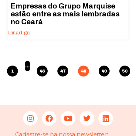
Empresas do Grupo Marquise
estão entre as mais lembradas
no Ceará
Ler artigo
…
1
46
47
48
49
50
Cadastre-se na nossa newsletter: