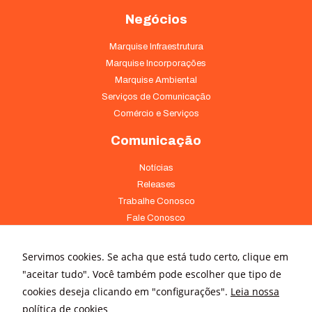
Negócios
Marquise Infraestrutura
Marquise Incorporações
Marquise Ambiental
Serviços de Comunicação
Comércio e Serviços
Comunicação
Notícias
Releases
Trabalhe Conosco
Fale Conosco
Onde Estamos
Servimos cookies. Se acha que está tudo certo, clique em
Av. Pontes Vieira, 1838 - Dionísio Torres Fortaleza - CE 60135-238
"aceitar tudo". Você também pode escolher que tipo de
(85) 4008-3322 ou 4008-3333
cookies deseja clicando em "configurações".
Leia nossa
política de cookies