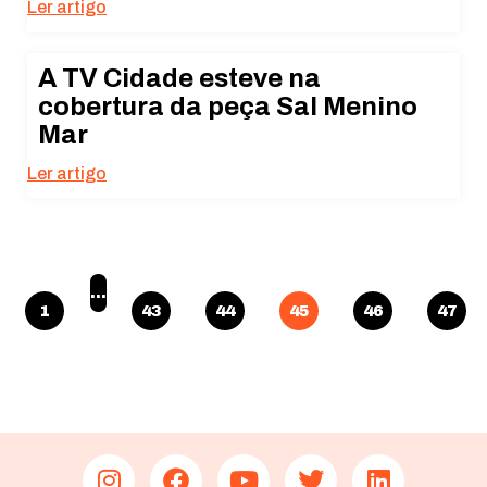
Ler artigo
A TV Cidade esteve na
cobertura da peça Sal Menino
Mar
Ler artigo
…
1
43
44
45
46
47