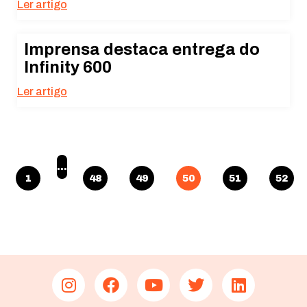
Ler artigo
Imprensa destaca entrega do
Infinity 600
Ler artigo
…
1
48
49
50
51
52