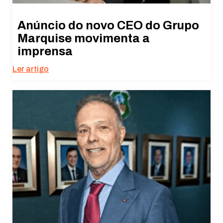
Anúncio do novo CEO do Grupo
Marquise movimenta a
imprensa
Ler artigo
Necessário
Esses cookies
não são
opcionais. São
necessários
para o
funcionamento
do site.