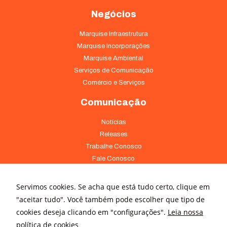
Negócios
Marquise Infraestrutura
Marquise Incorporações
Marquise Ambiental
Serviços de Comunicação
Comércio e Serviços
Comunicação
Notícias
Releases
Trabalhe Conosco
Fale Conosco
Onde Estamos
Servimos cookies. Se acha que está tudo certo, clique em
Av. Pontes Vieira, 1838 - Dionísio Torres Fortaleza - CE 60135-238
"aceitar tudo". Você também pode escolher que tipo de
(85) 4008-3322 ou 4008-3333
cookies deseja clicando em "configurações".
Leia nossa
política de cookies