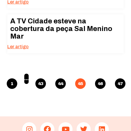
Ler artigo
A TV Cidade esteve na
cobertura da peça Sal Menino
Mar
Ler artigo
…
1
43
44
45
46
47