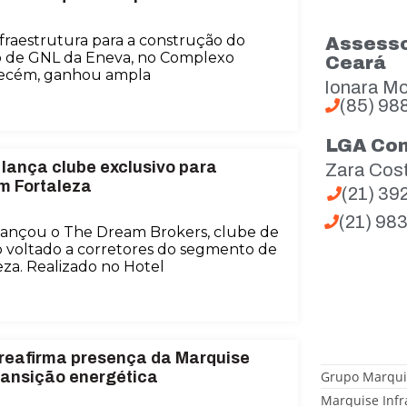
fraestrutura para a construção do
Assesso
o de GNL da Eneva, no Complexo
Ceará
 Pecém, ganhou ampla
Ionara Mo
(85) 98
LGA Co
lança clube exclusivo para
Zara Cos
em Fortaleza
(21) 3
(21) 98
lançou o The Dream Brokers, clube de
o voltado a corretores do segmento de
eza. Realizado no Hotel
 reafirma presença da Marquise
Grupo Marqui
ransição energética
Marquise Infr