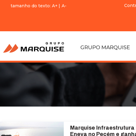
Cont
tamanho do texto:
A+
|
A-
GRUPO MARQUISE
Marquise Infraestrutura
Eneva no Pecém e ganh