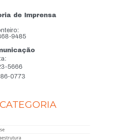
ria de Imprensa
nteiro:
868-9485
municação
ta:
923-5666
386-0773
CATEGORIA
se
aestrutura