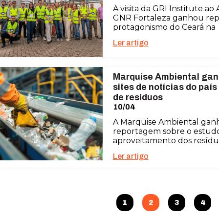
A visita da GRI Institute a
GNR Fortaleza ganhou rep
protagonismo do Ceará na
Ler artigo
Marquise Ambiental gan
sites de notícias do paí
de resíduos
10/04
A Marquise Ambiental ganh
reportagem sobre o estudo
aproveitamento dos resíduo
Ler artigo
1
2
3
4