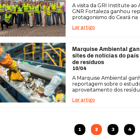
A visita da GRI Institute a
GNR Fortaleza ganhou rep
protagonismo do Ceará na
Ler artigo
Marquise Ambiental gan
sites de notícias do paí
de resíduos
10/04
A Marquise Ambiental ganh
reportagem sobre o estudo
aproveitamento dos resíduo
Ler artigo
1
2
3
4