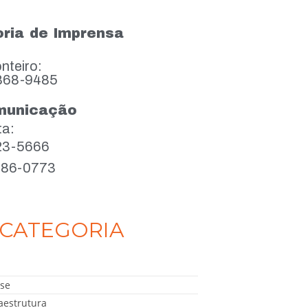
ria de Imprensa
nteiro:
868-9485
municação
ta:
923-5666
386-0773
CATEGORIA
se
aestrutura