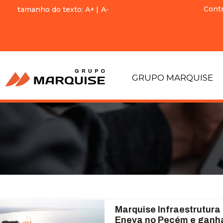
Cont
tamanho do texto:
A+
|
A-
GRUPO MARQUISE
Marquise Infraestrutura
Eneva no Pecém e ganh