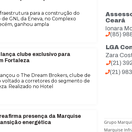
fraestrutura para a construção do
Assesso
o de GNL da Eneva, no Complexo
Ceará
 Pecém, ganhou ampla
Ionara Mo
(85) 98
LGA Co
lança clube exclusivo para
Zara Cos
em Fortaleza
(21) 3
(21) 98
lançou o The Dream Brokers, clube de
o voltado a corretores do segmento de
eza. Realizado no Hotel
 reafirma presença da Marquise
Grupo Marqui
ransição energética
Marquise Infr